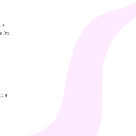
 et
e les
 ; à