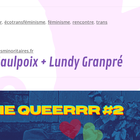
r
,
écotransféminisme
,
féminisme
,
rencontre
,
trans
minoritaires.fr
Maulpoix + Lundy Granpré