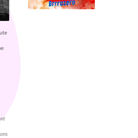
oute
ne
ont
ions