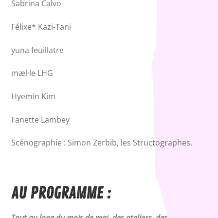
Sabrina Calvo
Félixe* Kazi-Tani
yuna feuillatre
mæl·le LHG
Hyemin Kim
Fanette Lambey
Scénographie : Simon Zerbib, les Structographes.
AU PROGRAMME :
Tout au long du mois de mai, des ateliers, des