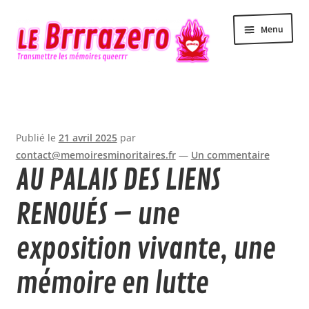
Aller
Aller
Menu
à
au
la
contenu
navigation
Accueil
Accessibilité
Publié le
21 avril 2025
par
Actualité
contact@memoiresminoritaires.fr
—
Un commentaire
AU PALAIS DES LIENS
Agenda
RENOUÉS – une
Contact
exposition vivante, une
Le Brrrazero
mémoire en lutte
Newsletter