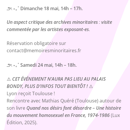
౨ৎ ⋆｡˚
Dimanche 18 mai, 14h – 17h.
Un aspect critique des archives minoritaires
:
visite
commentée par les artistes exposant
-es
.
Réservation obligatoire sur
contact@memoiresminoritaires.fr
౨ৎ ⋆｡˚
Samedi 24 mai, 14h – 18h.
⚠️
CET ÉVÉNEMENT N’AURA PAS LIEU AU PALAIS
BONDY, PLUS D’INFOS TOUT BIENTÔT !
⚠️
Lyon reçoit Toulouse !
Rencontre avec Mathias Quéré (Toulouse) autour de
son livre
Quand nos désirs font désordre – Une histoire
du mouvement homosexuel en France, 1974-1986
(Lux
Édition, 2025).