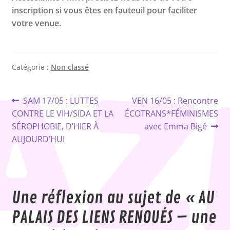
inscription si vous êtes en fauteuil pour faciliter
votre venue.
Catégorie :
Non classé
Navigation
Article
Article
SAM 17/05 : LUTTES
VEN 16/05 : Rencontre
précédent :
suivant :
CONTRE LE VIH/SIDA ET LA
ÉCOTRANS*FÉMINISMES
de
SÉROPHOBIE, D’HIER À
avec Emma Bigé
l’article
AUJOURD’HUI
Une réflexion au sujet de «
AU
PALAIS DES LIENS RENOUÉS – une