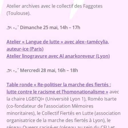
Atelier archives avec le collectif des Faggotes
(Toulouse).
౨ৎ ⋆｡˚
Dimanche 25 mai, 14h – 17h
Atelier « Langue de lutte » avec alex~tamécylia,
auteur-ice (Paris)
Atelier linogravure avec Al anarkoreveur (Lyon)
౨ৎ ⋆｡˚
Mercredi 28 mai, 16h – 18h
Table ronde
«
Re-politiser la marche des fiertés :
lutte contre le racisme et l’homonationalisme »
avec
la chaire LGBTQI+ (Université Lyon 1), Roméo Isarte
(co-fondateur de l’association Mémoires
minoritaires), le Collectif Fiertés en Lutte (association
organisatrice de la marche des fiertés à Lyon), le
réseau Queers racisé-es (réseau au sein du CFL) et