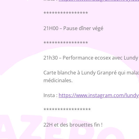
****************
21H00 – Pause dîner végé
****************
21h30 – Performance ecosex avec Lund
Carte blanche à Lundy Granpré qui malax
médicinales.
Insta :
https://www.instagram.com/lund
*****************
22H et des brouettes fin !