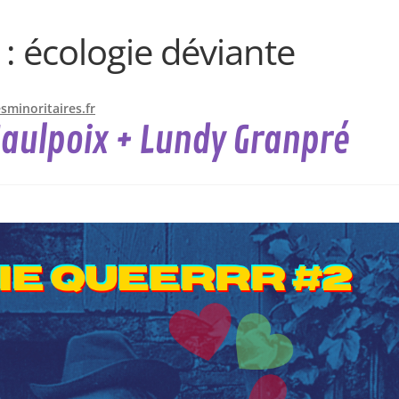
 :
écologie déviante
minoritaires.fr
Maulpoix + Lundy Granpré