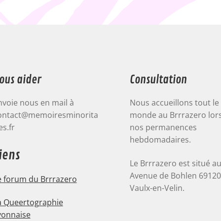
ous aider
Consultation
nvoie nous en mail à
Nous accueillons tout le
ontact@memoiresminorita
monde au Brrrazero lor
es.fr
nos permanences
hebdomadaires.
iens
Le Brrrazero est situé a
Avenue de Bohlen 6912
e forum du Brrrazero
Vaulx-en-Velin.
a Queertographie
yonnaise