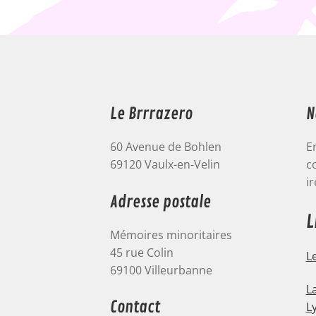
Le Brrrazero
N
60 Avenue de Bohlen
E
69120 Vaulx-en-Velin
c
ir
Adresse postale
L
Mémoires minoritaires
45 rue Colin
L
69100 Villeurbanne
L
Contact
L