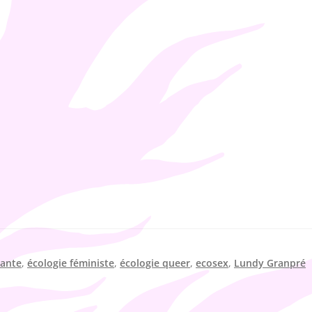
iante
,
écologie féministe
,
écologie queer
,
ecosex
,
Lundy Granpré