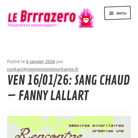
Aller
Aller
Menu
à
au
la
contenu
navigation
Accueil
Accessibilité
Publié le
6 janvier 2026
par
Actualité
contact@memoiresminoritaires.fr
VEN 16/01/26: SANG CHAUD
Agenda
– FANNY LALLART
Contact
Le Brrrazero
Newsletter