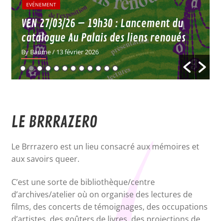
EVÉNEMENT
Nos collections
VEN 27/03/26 – 19h30 : Lancement du
catalogue Au Palais des liens renoués
By Baume
/ 13 février 2026
LE BRRRAZERO
Le Brrrazero est un lieu consacré aux mémoires et
aux savoirs queer.
C’est une sorte de bibliothèque/centre
d’archives/atelier où on organise des lectures de
films, des concerts de témoignages, des occupations
d’artistes, des goûters de livres, des projections de