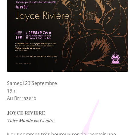
Nos collections
Samedi 23 Septembre
19h
Au Brrrazero
𝐉𝐎𝐘𝐂𝐄 𝐑𝐈𝐕𝐈𝐄𝐑𝐄
𝑽𝒐𝒕𝒓𝒆 𝑴𝒐𝒏𝒅𝒆 𝒆𝒏 𝑪𝒆𝒏𝒅𝒓𝒆
Nous sommes très heureux-ses de recevoir une