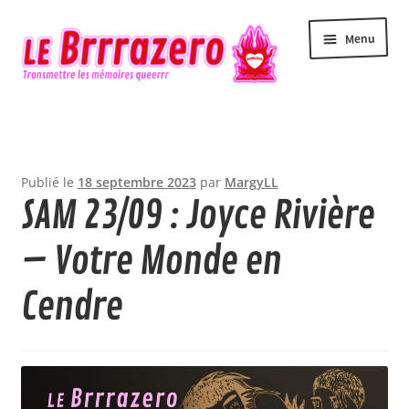
Aller
Aller
Menu
à
au
la
contenu
navigation
Accueil
Accessibilité
Publié le
18 septembre 2023
par
MargyLL
SAM 23/09 : Joyce Rivière
Actualité
– Votre Monde en
Agenda
Cendre
Contact
Le Brrrazero
Newsletter