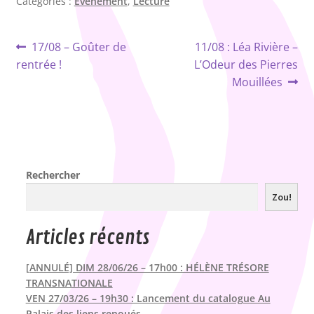
Catégories :
Evénement
,
Lecture
Navigation
Article
Article
17/08 – Goûter de
11/08 : Léa Rivière –
précédent :
suivant :
rentrée !
L’Odeur des Pierres
de
Mouillées
l’article
Rechercher
Zou!
Articles récents
[ANNULÉ] DIM 28/06/26 – 17h00 : HÉLÈNE TRÉSORE
TRANSNATIONALE
VEN 27/03/26 – 19h30 : Lancement du catalogue Au
Palais des liens renoués