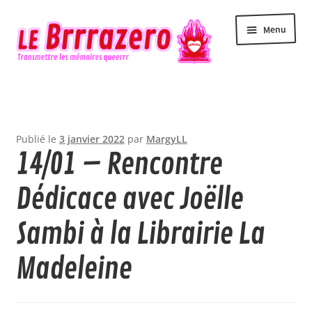
Aller
Aller
Menu
à
au
la
contenu
navigation
Accueil
Accessibilité
Publié le
3 janvier 2022
par
MargyLL
14/01 – Rencontre
Actualité
Dédicace avec Joëlle
Agenda
Sambi à la Librairie La
Contact
Madeleine
Le Brrrazero
Newsletter