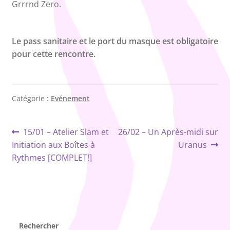
Grrrnd Zero.
Le pass sanitaire et le port du masque est obligatoire
pour cette rencontre.
Catégorie :
Evénement
Navigation
Article
Article
15/01 – Atelier Slam et
26/02 – Un Après-midi sur
précédent :
suivant :
Initiation aux Boîtes à
Uranus
de
Rythmes [COMPLET!]
l’article
Rechercher