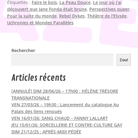
Étiquettes :
Faire le bois
,
La Peau Douce
,
Le jour où j'ai
découvert que Jane Fonda était brune
,
Perspectives queer
,
Pour la suite du monde
,
Rebel Dykes
,
Théâtre de l'Elysée
,
Uchronies et Mondes Parallèles
Rechercher
Zou!
Articles récents
[ANNULÉ] DIM 28/06/26 – 17h00 : HÉLÈNE TRÉSORE
TRANSNATIONALE
VEN 27/03/26 – 19h30 : Lancement du catalogue Au
Palais des liens renoués
VEN 16/01/26: SANG CHAUD – FANNY LALLART
JEU 15/01/26: SORCELLERIE ET CONTRE-CULTURE GAY
DIM 21/12/25 : APRÈS-MIDI PÉDÉE