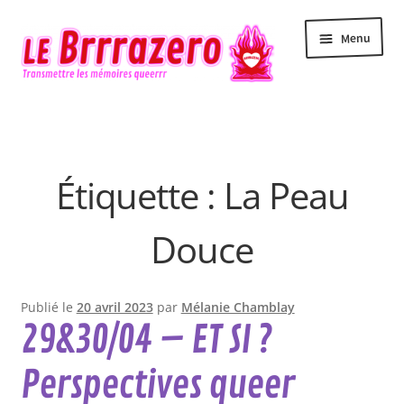
Aller
Aller
Menu
à
au
la
contenu
navigation
Accueil
Accessibilité
Étiquette :
La Peau
Actualité
Douce
Agenda
Contact
Publié le
20 avril 2023
par
Mélanie Chamblay
29&30/04 – ET SI ?
Le Brrrazero
Perspectives queer
Newsletter