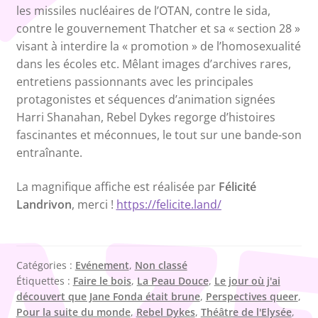
les missiles nucléaires de l’OTAN, contre le sida,
contre le gouvernement Thatcher et sa « section 28 »
visant à interdire la « promotion » de l’homosexualité
dans les écoles etc. Mêlant images d’archives rares,
entretiens passionnants avec les principales
protagonistes et séquences d’animation signées
Harri Shanahan, Rebel Dykes regorge d’histoires
fascinantes et méconnues, le tout sur une bande-son
entraînante.
La magnifique affiche est réalisée par
Félicité
Landrivon
, merci !
https://felicite.land/
Catégories :
Evénement
,
Non classé
Étiquettes :
Faire le bois
,
La Peau Douce
,
Le jour où j'ai
découvert que Jane Fonda était brune
,
Perspectives queer
,
Pour la suite du monde
,
Rebel Dykes
,
Théâtre de l'Elysée
,