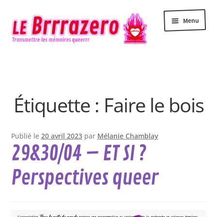
Aller
Aller
Menu
à
au
la
contenu
navigation
Accueil
Accessibilité
Étiquette :
Faire le bois
Actualité
Agenda
Publié le
20 avril 2023
par
Mélanie Chamblay
29&30/04 – ET SI ?
Contact
Perspectives queer
Le Brrrazero
Newsletter