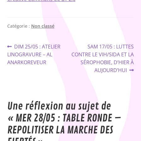
Catégorie :
Non classé
Navigation
Article
Article
DIM 25/05 : ATELIER
SAM 17/05 : LUTTES
précédent :
suivant :
LINOGRAVURE – AL
CONTRE LE VIH/SIDA ET LA
de
ANARKOREVEUR
SÉROPHOBIE, D’HIER À
l’article
AUJOURD’HUI
Une réflexion au sujet de
«
MER 28/05 : TABLE RONDE –
REPOLITISER LA MARCHE DES