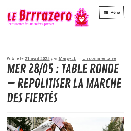
Aller
Aller
Menu
à
au
la
contenu
navigation
Accueil
Accessibilité
Publié le
21 avril 2025
par
MargyLL
—
Un commentaire
MER 28/05 : TABLE RONDE
Actualité
– REPOLITISER LA MARCHE
Agenda
DES FIERTÉS
Contact
Le Brrrazero
Newsletter