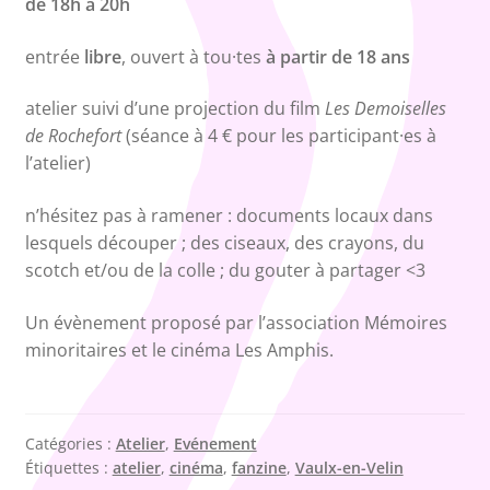
de 18h à 20h
entrée
libre
, ouvert à tou·tes
à partir de 18 ans
atelier suivi d’une projection du film
Les Demoiselles
de Rochefort
(séance à 4 € pour les participant·es à
l’atelier)
n’hésitez pas à ramener : documents locaux dans
lesquels découper ; des ciseaux, des crayons, du
scotch et/ou de la colle ; du gouter à partager <3
Un évènement proposé par l’association Mémoires
minoritaires et le cinéma Les Amphis.
Catégories :
Atelier
,
Evénement
Étiquettes :
atelier
,
cinéma
,
fanzine
,
Vaulx-en-Velin