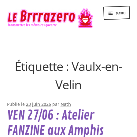
Aller
Aller
Menu
à
au
la
contenu
navigation
Accueil
Accessibilité
Étiquette :
Vaulx-en-
Actualité
Velin
Agenda
Contact
Publié le
23 juin 2025
par
Nath
VEN 27/06 : Atelier
Le Brrrazero
FANZINE aux Amphis
Newsletter