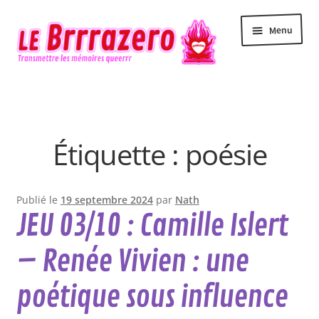
Aller
Aller
Menu
à
au
la
contenu
navigation
Accueil
Accessibilité
Étiquette :
poésie
Actualité
Agenda
Publié le
19 septembre 2024
par
Nath
JEU 03/10 : Camille Islert
Contact
– Renée Vivien : une
Le Brrrazero
poétique sous influence
Newsletter