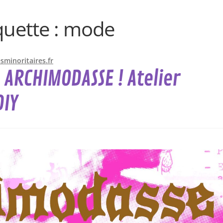
quette :
mode
minoritaires.fr
: ARCHIMODASSE ! Atelier
DIY