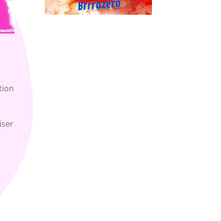
tion
iser