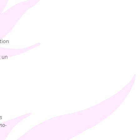
tion
t un
s
no-