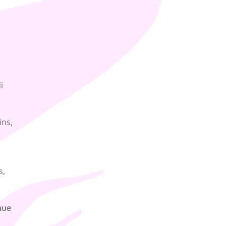
i
ins,
s,
nue