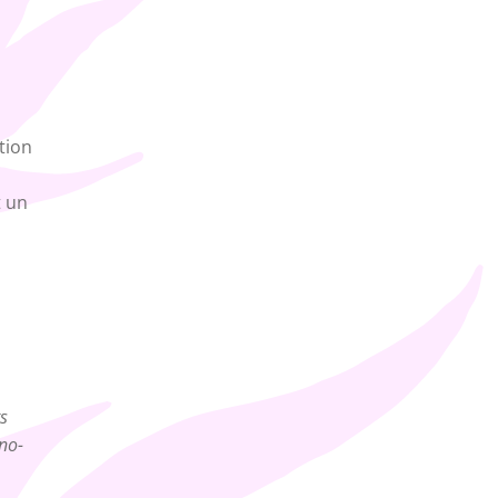
tion
t un
s
no-