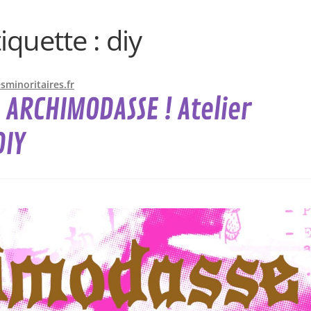
tiquette :
diy
minoritaires.fr
: ARCHIMODASSE ! Atelier
DIY