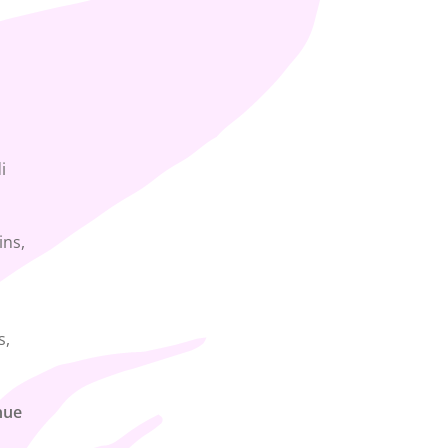
i
ins,
s,
nue