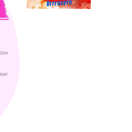
tion
iser