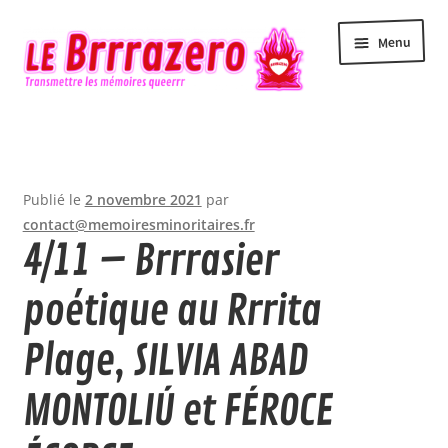
Aller
Aller
Menu
à
au
la
contenu
navigation
Accueil
Accessibilité
Publié le
2 novembre 2021
par
Actualité
contact@memoiresminoritaires.fr
4/11 – Brrrasier
Agenda
poétique au Rrrita
Contact
Plage, SILVIA ABAD
Le Brrrazero
MONTOLIÚ et FÉROCE
Newsletter