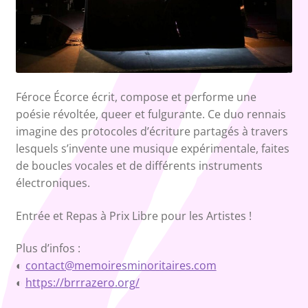
Féroce Écorce écrit, compose et performe une
poésie révoltée, queer et fulgurante. Ce duo rennais
imagine des protocoles d’écriture partagés à travers
lesquels s’invente une musique expérimentale, faites
de boucles vocales et de différents instruments
électroniques.
Entrée et Repas à Prix Libre pour les Artistes !
Plus d’infos :
◐
contact@memoiresminoritaires.com
◐
https://brrrazero.org/