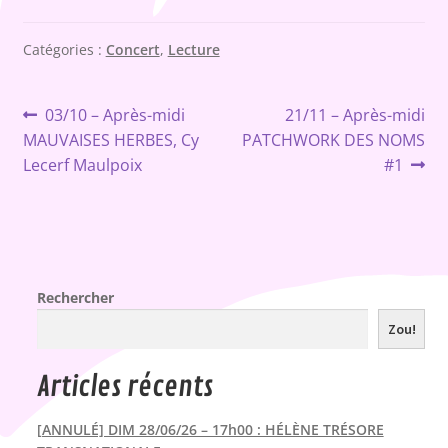
Catégories :
Concert
,
Lecture
Navigation
Article
Article
03/10 – Après-midi
21/11 – Après-midi
précédent :
suivant :
MAUVAISES HERBES, Cy
PATCHWORK DES NOMS
de
Lecerf Maulpoix
#1
l’article
Rechercher
Zou!
Articles récents
[ANNULÉ] DIM 28/06/26 – 17h00 : HÉLÈNE TRÉSORE