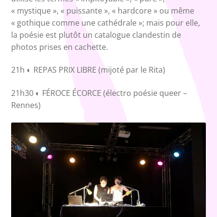
« mystique », « puissante », « hardcore » ou même
« gothique comme une cathédrale »; mais pour elle,
la poésie est plutôt un catalogue clandestin de
photos prises en cachette.
21h ◐ REPAS PRIX LIBRE (mijoté par le Rita)
21h30 ◐ FÉROCE ÉCORCE (électro poésie queer –
Rennes)