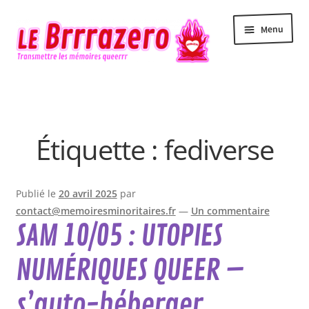
Aller
Aller
Menu
à
au
la
contenu
navigation
Accueil
Accessibilité
Étiquette :
fediverse
Actualité
Agenda
Publié le
20 avril 2025
par
contact@memoiresminoritaires.fr
—
Un commentaire
SAM 10/05 : UTOPIES
Contact
NUMÉRIQUES QUEER –
Le Brrrazero
s’auto-héberger,
Newsletter