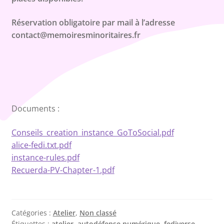
Réservation obligatoire par mail à l’adresse
contact@memoiresminoritaires.fr
Documents :
Conseils_creation_instance_GoToSocial.pdf
alice-fedi.txt.pdf
instance-rules.pdf
Recuerda-PV-Chapter-1.pdf
Catégories :
Atelier
,
Non classé
Étiquettes :
atelier
,
autodéfense numérique
,
fediverse
,