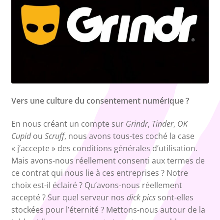
Vers une culture du consentement numérique ?
En nous créant un compte sur
Grindr
,
Tinder
,
OK
Cupid
ou
Scruff
, nous avons tous-tes coché la case
« j’accepte » des conditions générales d’utilisation.
Mais avons-nous réellement consenti aux termes de
ce contrat qui nous lie à ces entreprises ? Notre
choix est-il éclairé ? Qu’avons-nous réellement
accepté ? Sur quel serveur nos
dick pics
sont-elles
stockées pour l’éternité ? Mettons-nous autour de la