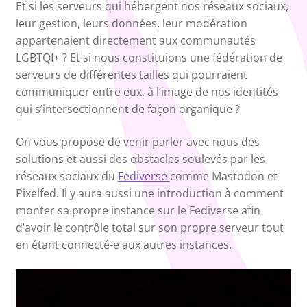
Et si les serveurs qui hébergent nos réseaux sociaux,
leur gestion, leurs données, leur modération
appartenaient directement aux communautés
LGBTQI+ ? Et si nous constituions une fédération de
serveurs de différentes tailles qui pourraient
communiquer entre eux, à l’image de nos identités
qui s’intersectionnent de façon organique ?
On vous propose de venir parler avec nous des
solutions et aussi des obstacles soulevés par les
réseaux sociaux du
Fediverse
comme Mastodon et
Pixelfed. Il y aura aussi une introduction à comment
monter sa propre instance sur le Fediverse afin
d’avoir le contrôle total sur son propre serveur tout
en étant connecté-e aux autres instances.